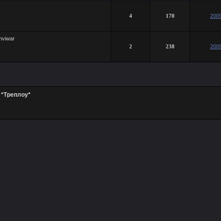
4
170
2009
nviwar
2
238
2009
»
*Треплоу*