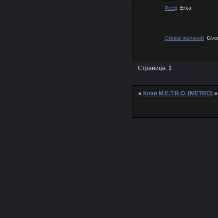
ФлУд
Erka
Облом желаний
Gve
Страница:
1
»
Клан M.E.T.R.O. [METRO]