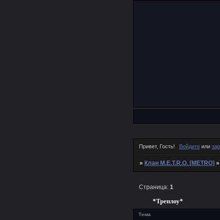
Привет, Гость!
Войдите
или
зар
»
Клан M.E.T.R.O. [METRO]
Страница:
1
*Треплоу*
Тема